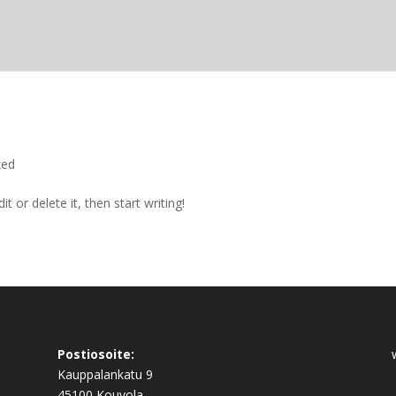
zed
t or delete it, then start writing!
Postiosoite:
Kauppalankatu 9
45100 Kouvola