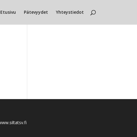
Etusivu
Pätevyydet
Yhteystiedot
www.siltatsv.fi